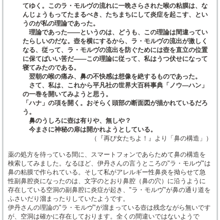
てゆく。このラ・モルヴの流れに一晩さらされた喉の粘膜は、な
んじょうもってたまるべき、たちまちにして炎症を起こす、とい
うのが私の理論であった。
理論であった――というのは、どうも、この理論は間違ってい
たらしいのだな。壺を横にするから、ラ・モルヴの流出が激しく
なる、従って、ラ・モルヴの流出を防ぐためには壺を直立の位置
に保てばいい筈だ――この理論に従って、私はうつ伏せになって
寝てみたのである。
翌朝の喉の痛み、鼻の不快感は想像を絶するものであった。
さて、私は、これから平凡社の世界大百科事典「ノウ―ハン」
の一巻を開いてみようと思う。
「ハナ」の項を開く。おそらく頭部の断面図が描かれているだろ
う。
鼻のうしろに壺は有りや、無しや？
今まさに神秘の扉は開かれようとしている。
（『再び女たちよ！』より「鼻の構造」）
薬の処方を待っている間に、スマートフォンであらためて鼻の構造を
検索してみました。なるほど、伊丹さんの言うところの"ラ・モルヴ"は
鼻の粘膜で作られている。そして私がアレルギー性鼻炎を拗らせて急
性副鼻腔炎になったのは、文字のとおり鼻腔（鼻の穴）に沿うように
存在している空洞の副鼻腔に炎症が起き、"ラ・モルヴ"が鼻の通り道を
ふさいだり溜まったりしていたようです。
伊丹さんの理論の"ラ・モルヴ"が溜まっている壺は残念ながら無いです
が、空洞は確かに存在しております。全くの間違いではないようで