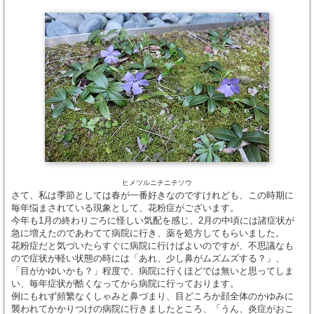
ヒメツルニチニチソウ
さて、私は季節としては春が一番好きなのですけれども、この時期に
毎年悩まされている現象として、花粉症がございます。
今年も1月の終わりごろに怪しい気配を感じ、2月の中頃には諸症状が
急に増えたのであわてて病院に行き、薬を処方してもらいました。
花粉症だと気づいたらすぐに病院に行けばよいのですが、不思議なも
ので症状が軽い状態の時には「あれ、少し鼻がムズムズする？」、
「目がかゆいかも？」程度で、病院に行くほどでは無いと思ってしま
い、毎年症状が酷くなってから病院に行っております。
例にもれず頻繁なくしゃみと鼻づまり、目どころか顔全体のかゆみに
襲われてかかりつけの病院に行きましたところ、「うん、炎症がおこ