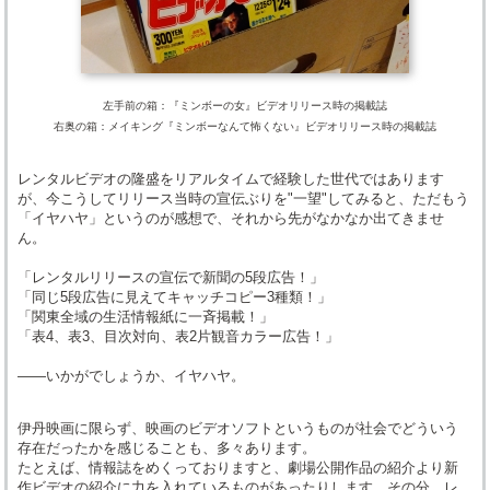
左手前の箱：『ミンボーの女』ビデオリリース時の掲載誌
右奥の箱：メイキング『ミンボーなんて怖くない』ビデオリリース時の掲載誌
レンタルビデオの隆盛をリアルタイムで経験した世代ではあります
が、今こうしてリリース当時の宣伝ぶりを"一望"してみると、ただもう
「イヤハヤ」というのが感想で、それから先がなかなか出てきませ
ん。
「レンタルリリースの宣伝で新聞の5段広告！」
「同じ5段広告に見えてキャッチコピー3種類！」
「関東全域の生活情報紙に一斉掲載！」
「表4、表3、目次対向、表2片観音カラー広告！」
――いかがでしょうか、イヤハヤ。
伊丹映画に限らず、映画のビデオソフトというものが社会でどういう
存在だったかを感じることも、多々あります。
たとえば、情報誌をめくっておりますと、劇場公開作品の紹介より新
作ビデオの紹介に力を入れているものがあったりします。その分、レ