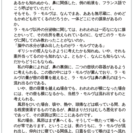
あるかも知れぬから、鼻に関係した、例の粘液を、フランス語で
こう呼ばせていただく。
そもそも、ラ・モルヴは、なんでまあ、ああも無尽蔵に、かめど
もかめども出てくるのだろうか。一体どこにその源泉があるの
か。
ラ・モルヴ以外の分泌物に関しては、われわれは一応なになに腺
とかいって、その出所を教えられているのに、なぜこのラ・モル
ヴに関してのみ教わったことがないのか。
「脳中の水分が滲み出したものがラ・モルヴである」
ギリシャの哲人ならさように考えたかも知れぬ。いや、それも
案外当ってるのかも知れないよ。ともかく、なんにも知らないん
だからどうにもならぬ。
私の印象によれば、鼻の裏側に、二つの壺状の容器があるよう
に考えられる。この壺の中にはラ・モルヴが澱んでおり、ラ・モ
ルヴの量が壺の容量を超えると、ラ・モルヴは鼻の鼻孔のほうへ
流れ出るのである。
いや、壺の容量を越えぬ場合でも、われわれが横になった場合
には、その壺も横になるから、当然ラ・モルヴは流れ出すものと
考えられる。
風邪をひいた場合、咳や、熱や、頭痛などは眠っている間、あ
る程度後退するものであるが、鼻詰まりだけはむしろ悪化するの
であって、その原因は実にここにあるのです。
私の場合、風邪はまず鼻へくる。そうして一晩たって喉へくる
のが常であります。ということは、夜のうちに、ラ・モルヴが流
れ出し、仰向けに寝ている関係上、口蓋を伝って喉のほうへ流れ