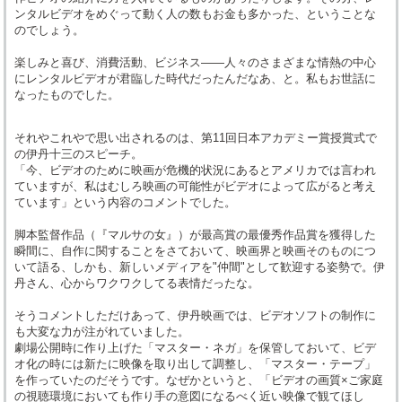
ンタルビデオをめぐって動く人の数もお金も多かった、ということな
のでしょう。
楽しみと喜び、消費活動、ビジネス――人々のさまざまな情熱の中心
にレンタルビデオが君臨した時代だったんだなあ、と。私もお世話に
なったものでした。
それやこれやで思い出されるのは、第11回日本アカデミー賞授賞式で
の伊丹十三のスピーチ。
「今、ビデオのために映画が危機的状況にあるとアメリカでは言われ
ていますが、私はむしろ映画の可能性がビデオによって広がると考え
ています」という内容のコメントでした。
脚本監督作品（『マルサの女』）が最高賞の最優秀作品賞を獲得した
瞬間に、自作に関することをさておいて、映画界と映画そのものにつ
いて語る、しかも、新しいメディアを"仲間"として歓迎する姿勢で。伊
丹さん、心からワクワクしてる表情だったな。
そうコメントしただけあって、伊丹映画では、ビデオソフトの制作に
も大変な力が注がれていました。
劇場公開時に作り上げた「マスター・ネガ」を保管しておいて、ビデ
オ化の時には新たに映像を取り出して調整し、「マスター・テープ」
を作っていたのだそうです。なぜかというと、「ビデオの画質×ご家庭
の視聴環境においても作り手の意図になるべく近い映像で観てほし