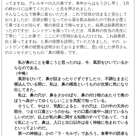
ってますね。アレルギーの人の鼻です。来年からはもう少し早く、1月
の終わりには来てください」と念を押されました。
そんなこんなで無事に薬もいただき、これで症状が治まると安心して
おりましたが、症状が酷くなってから薬を飲み始めたので効きが悪く
て鼻づまりが治らず、喉の炎症まで拗らせました。結果は副鼻腔炎だ
ったのですが、レントゲンを撮っていただき、耳鼻科の担当の先生に
丁寧に「ここが鼻で、ここに4つ空洞があるんだけどね。これ副鼻腔。
白く曇ってますね」と鼻の状態を説明していただきました。その、レ
ントゲンで鼻の状態を説明されております際に、思い出した伊丹さん
のエッセイがこちらの「鼻の構造」です。
私が鼻のことを書こうと思ったのは、今、風邪をひいているか
らなのである。
（中略）
風邪をひいて、鼻が詰まったりぐずぐすしたり、不調なままに
寝込んでいる間に、私は、鼻の構造というものが次第に気になり
出してきた。
私は、鼻の穴が、鼻をさかのぼり、鼻の付け根のあたりで奥の
ほうへ曲がってゆくらしいことを気配で知っている。
そうして、やはり、気配によると、その穴は、口の中の天井の
部分、つまり口蓋というのかね、その口蓋の途中へ抜けているら
しいのだが、以上が私の鼻に関する知識のすべてであって、つま
り私にとって、鼻は、入口と出口以外は全く神秘に包まれている
といってよいのだ。
第一の神秘は、かの「ラ・モルヴ」であろう。食事中の読者も