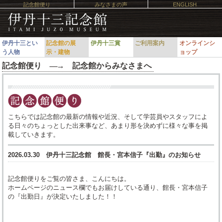
記念館便り
みなさまの声
ENGLISH
伊丹十三とい
記念館の展
伊丹十三賞
ご利用案内
オンラインシ
う人物
示・建物
ョップ
記念館便り ―
→
記念館からみなさまへ
こちらでは記念館の最新の情報や近況、そして学芸員やスタッフによ
る日々のちょっとした出来事など、あまり形を決めずに様々な事を掲
載していきます。
2026.03.30
伊丹十三記念館 館長・宮本信子『出勤』のお知らせ
記念館便りをご覧の皆さま、こんにちは。
ホームページのニュース欄でもお届けしている通り、館長・宮本信子
の『出勤日』が決定いたしました！！