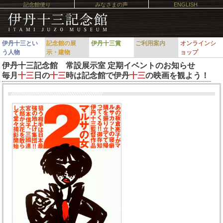
記念館便り
みなさまの声
ENGLISH
伊丹十三とい
記念館の展
伊丹十三賞
ご利用案内
オンラインシ
う人物
示・建物
ョップ
伊丹十三記念館 常設展示室 定期イベントのお知らせ
毎月
十三
日の
十三
時は記念館で伊丹
十三
の映画を観よう！