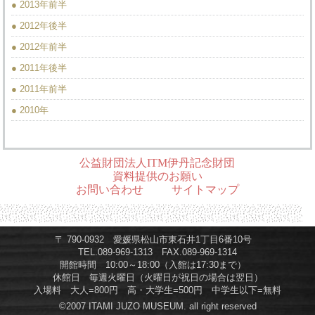
● 2013年前半
● 2012年後半
● 2012年前半
● 2011年後半
● 2011年前半
● 2010年
公益財団法人ITM伊丹記念財団
資料提供のお願い
お問い合わせ
サイトマップ
〒 790-0932 愛媛県松山市東石井1丁目6番10号
TEL.089-969-1313 FAX.089-969-1314
開館時間 10:00～18:00（入館は17:30まで）
休館日 毎週火曜日（火曜日が祝日の場合は翌日）
入場料 大人=800円 高・大学生=500円 中学生以下=無料
©2007 ITAMI JUZO MUSEUM. all right reserved