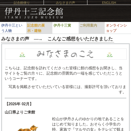
記念館便り
みなさまの声
ENGLISH
伊丹十三とい
記念館の展
伊丹十三賞
ご利用案内
オンラインシ
う人物
示・建物
ョップ
みなさまの声 ―
→
こんなご感想をいただきました
こちらは、記念館を訪れてくださった皆様に館の感想をお聞きし、当
サイトをご覧の方々に、記念館の雰囲気の一端を感じていただこうと
いうコーナーです。
写真を掲載させていただいている皆様には、撮影許可を頂いておりま
す。
【2026年 02月】
山口県よりご来館
松山が伊丹さんのゆかりの地であることを
はじめて知りました。おそらく小学生の
時、家族で『マルサの女』をテレビで観ま