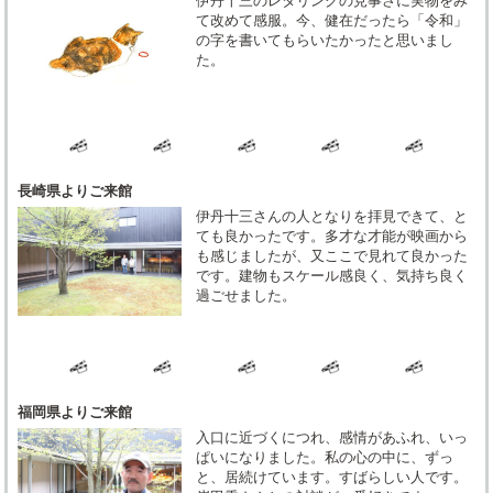
伊丹十三のレタリングの見事さに実物をみ
て改めて感服。今、健在だったら「令和」
の字を書いてもらいたかったと思いまし
た。
長崎県よりご来館
伊丹十三さんの人となりを拝見できて、と
ても良かったです。多才な才能が映画から
も感じましたが、又ここで見れて良かった
です。建物もスケール感良く、気持ち良く
過ごせました。
福岡県よりご来館
入口に近づくにつれ、感情があふれ、いっ
ぱいになりました。私の心の中に、ずっ
と、居続けています。すばらしい人です。