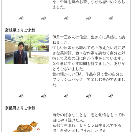
を、中庭を眺めお茶しながら思いめぐらし
ました。
宮城県よりご来館
伊丹十三さんの信念、生き方に共感して訪
ねました。
忙しい日常から離れて色々考えたい時に好
きな美術館、色々な作家を訪ねて自分と対
峙して又次の日に向かう事をしています。
又仕事に生かす時間を持てました。ありが
とうございました。
昔の懐かしいCM、作品を見て昔の自分に
フラッシュバックして楽しむ事ができまし
た。
京都府よりご来館
自分の好きなことを、志と覚悟をもって独
自にやり続けた人。
京都市生まれ、５月１５日生まれである
点、自分と同じでうれしいです。