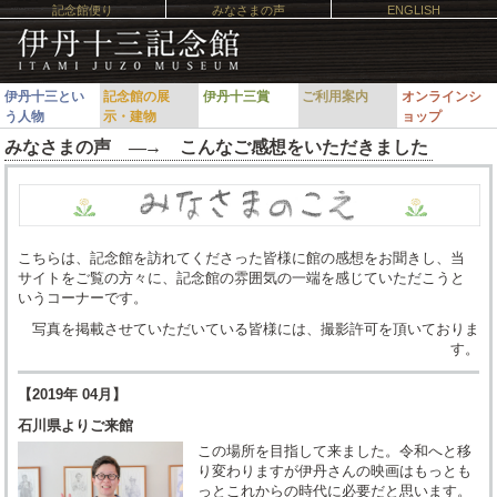
記念館便り
みなさまの声
ENGLISH
伊丹十三とい
記念館の展
伊丹十三賞
ご利用案内
オンラインシ
う人物
示・建物
ョップ
みなさまの声 ―
→
こんなご感想をいただきました
こちらは、記念館を訪れてくださった皆様に館の感想をお聞きし、当
サイトをご覧の方々に、記念館の雰囲気の一端を感じていただこうと
いうコーナーです。
写真を掲載させていただいている皆様には、撮影許可を頂いておりま
す。
【2019年 04月】
石川県よりご来館
この場所を目指して来ました。令和へと移
り変わりますが伊丹さんの映画はもっとも
っとこれからの時代に必要だと思います。