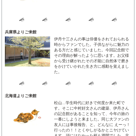
兵庫県よりご来館
伊丹十三さんの事は俳優をされておられる
時からファンでした。子供ながらに魅力の
ある方だと感じていました。今回記念館で
その理由が解ったように思います。お父様
から受け継がれたその才能に自然体で磨き
をかけていかれた生き方に感動を覚えまし
た。
北海道よりご来館
松山...学生時代に好きで何度か来た町で
す。そこに中村好文さんの建築、伊丹さん
の記念館があることを知って、今年の旅の
一番にしようと来ました。同じ大ファンの
友人には事後報告、と。どんなに えーっ！
行ったの！！とくやしがるかとニヤけてい
ます。頭にはなかった桜も満開でした。北