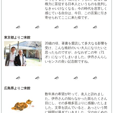
権力に盲従する日本人というものを批判し
なきゃいけなくなる」今の時代を息苦しく
感じている自分は、今日、この言葉に引き
寄せられてここに来た様です。
東京都よりご来館
20歳の頃、著書を愛読して多大なる影響を
受け、こんな格好のいい大人になりたいと
思ったものですが、かなわずこの年（71
才）になってしまいました。伊丹さんらし
いセンスの良い記念館ですね。
広島県よりご来館
数年来の希望が叶って、友人と訪れまし
た。伊丹さんの知らなかった面もたくさん
目にし、その多種多芸ぶりに感服いたしま
した。文章を読んでいると、あっという間
に時間が過ぎていきました。父のやくめの