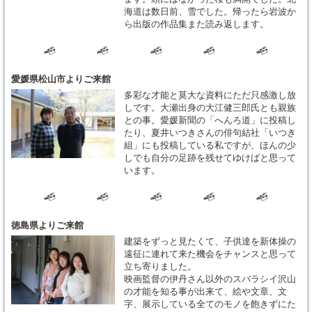
海道は数日前、雪でした。帰ったら岩波か
ら出版の作品集また読み返します。
愛媛県松山市よりご来館
多彩な才能と莫大な資料にただ只感激し放
しです。大瀬出身の大江健三郎氏とも親族
との事。愛媛新聞の「へんろ道」に投稿し
たり、夏井いつきさんの俳句結社「いつき
組」にも投稿している私ですが、ほんの少
しでも自分の足跡を残せてゆけばと思って
います。
徳島県よりご来館
建築をずっと見たくて、子供達を新体操の
遠征に連れて来た機会をチャンスと思って
立ち寄りました。
映画監督の伊丹さん以外のスバラシイ沢山
の才能を知る事が出来て、絵や文章、文
字、展示している全てのモノを飽きずにた