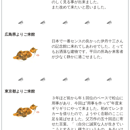
のしく見る事が出来ました。
また改めて来たいと思いました。
広島県よりご来館
日本で一番センスの良かった伊丹十三さん
の記念館に来れてしあわせでした。とって
もお洒落な建物です。平日の所為か来客者
が少なく静かに過ごせました。
東京都よりご来館
３年ほど前から年１回位のペースで松山に
用事があり、今回は"用事を作って"年度末
ギリギリにやって来ました。初めてレンタ
カーを借りたので、ようやく念願のここに
足を延ばせました。父万作の五十回忌に寄
せた言葉。「（自分に誠実な人が生きてい
こうとすると）権力というもの、あるいは