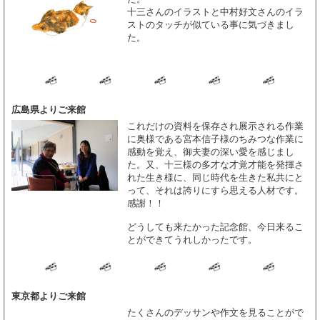
十三さんのイラストと中村好文さんのイラ
ストのタッチが似ている事に気づきまし
た。
広島県よりご来館
これだけの資料を保存され展示される作業
に奥様である宮本信子様のちみつな作業に
感動を覚え、御夫妻の深い愛を感じまし
た。又、十三様の多才な才覚才能を発揮さ
れた生き様に、同じ時代を生きた私共にと
って、それは誇りにすら思える人材です。
感謝！！
どうしても来たかった記念館、今日来るこ
とができてうれしかったです。
東京都よりご来館
たくさんのデッサンや作文を見ることがで