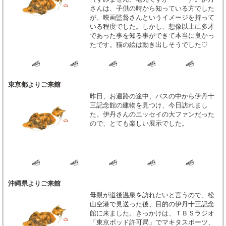
さんは、子供の時から知っている方でした
が、映画監督さんというイメージを持って
いる程度でした。しかし、想像以上に多才
であった事を知る事ができて本当に良かっ
たです。猫の絵は動き出しそうでした♡
東京都よりご来館
昨日、お遍路の途中、バスの中から伊丹十
三記念館の建物を見つけ、今日訪れまし
た。伊丹さんのエッセイの大ファンだった
ので、とても楽しい展示でした。
沖縄県よりご来館
母親が道後温泉を訪れたいと言うので、松
山空港で見送った後、目的の伊丹十三記念
館に来ました。きっかけは、ＴＢＳラジオ
「東京ポッド許可局」でマキタスポーツ、