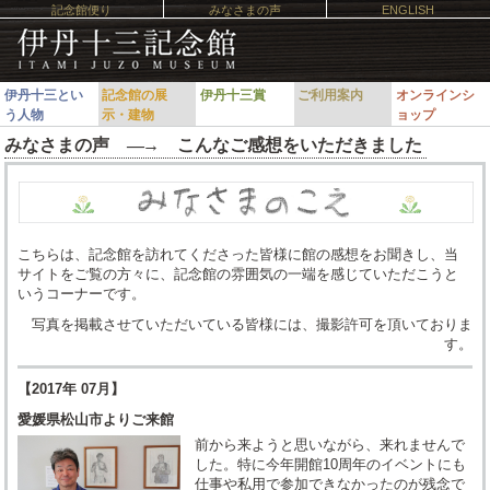
記念館便り
みなさまの声
ENGLISH
伊丹十三とい
記念館の展
伊丹十三賞
ご利用案内
オンラインシ
う人物
示・建物
ョップ
みなさまの声 ―
→
こんなご感想をいただきました
こちらは、記念館を訪れてくださった皆様に館の感想をお聞きし、当
サイトをご覧の方々に、記念館の雰囲気の一端を感じていただこうと
いうコーナーです。
写真を掲載させていただいている皆様には、撮影許可を頂いておりま
す。
【2017年 07月】
愛媛県松山市よりご来館
前から来ようと思いながら、来れませんで
した。特に今年開館10周年のイベントにも
仕事や私用で参加できなかったのが残念で