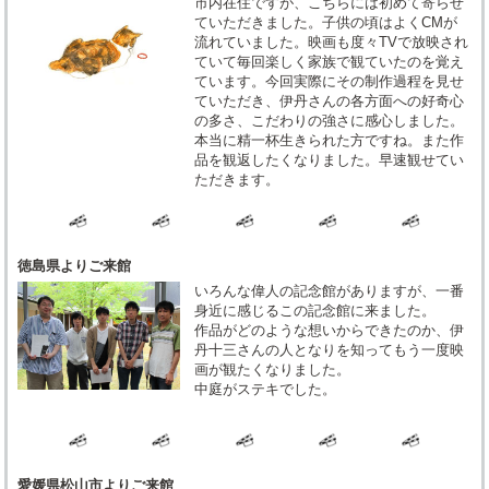
市内在住ですが、こちらには初めて寄らせ
ていただきました。子供の頃はよくCMが
流れていました。映画も度々TVで放映され
ていて毎回楽しく家族で観ていたのを覚え
ています。今回実際にその制作過程を見せ
ていただき、伊丹さんの各方面への好奇心
の多さ、こだわりの強さに感心しました。
本当に精一杯生きられた方ですね。また作
品を観返したくなりました。早速観せてい
ただきます。
徳島県よりご来館
いろんな偉人の記念館がありますが、一番
身近に感じるこの記念館に来ました。
作品がどのような想いからできたのか、伊
丹十三さんの人となりを知ってもう一度映
画が観たくなりました。
中庭がステキでした。
愛媛県松山市よりご来館