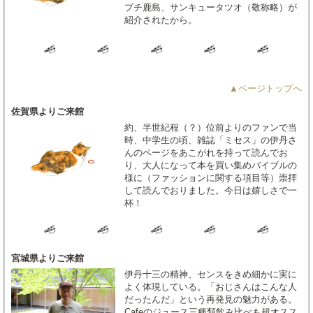
プチ鹿島、サンキュータツオ（敬称略）が
紹介されたから。
▲ページトップへ
佐賀県よりご来館
約、半世紀程（？）位前よりのファンで当
時、中学生の頃、雑誌「ミセス」の伊丹さ
んのページをあこがれを持って読んでお
り、大人になって本を買い集めバイブルの
様に（ファッションに関する項目等）崇拝
して読んでおりました。今日は嬉しさで一
杯！
宮城県よりご来館
伊丹十三の精神、センスをきめ細かに実に
よく体現している。「おじさんはこんな人
だったんだ」という再発見の魅力がある。
Cafeのジュース三種類飲み比べも超オスス