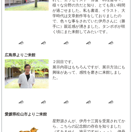
様々な分野の方だと知り、とても良い時間
が過ごせました。私も書道、イラスト、大
学時代は文章創作等をしておりましたの
で、色々な事をされていた伊丹さんに（勝
手に）親近感が湧きました。タンポポが咲
く頃にまた来館してみたいです。
広島県よりご来館
２回目です。
展示内容はもちろんですが、展示方法にも
興味があって、感性を磨きに来館しまし
た。
愛媛県松山市よりご来館
星野源さんが、伊丹十三賞を受賞されてか
ら、こちらの記念館の存在を知りました
（すみません、地元ですが・・・）。伊丹