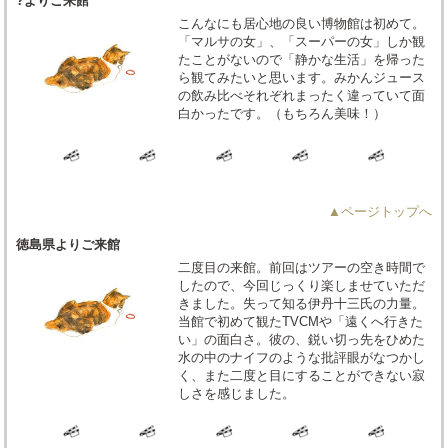
?よりご来館
こんなにも居心地の良い博物館は初めて。
「マルサの女」、「スーパーの女」しか観
たことがないので「静かな生活」を帰った
ら観てみたいと思います。みかんジュース
の飲み比べそれぞれまったく違っていて面
白かったです。（もちろん美味！）
▲ページトップへ
徳島県よりご来館
二度目の来館。前回はツアーの空き時間で
したので、今回じっくり楽しませていただ
きました。失って知る伊丹十三氏の力量。
当館で初めて観たTVCMや「遠くへ行きた
い」の面白さ。彼の、鋭い切っ先をひめた
水の中のナイフのような批評眼がなつかし
く、また二度と目にすることができない寂
しさを感じました。