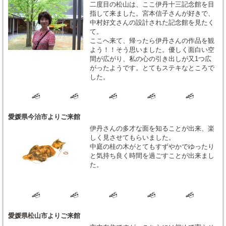
二度目の松山は、ここ伊丹十三記念館を目
指して来ました。宮本信子さんが好きで、
中村好文さんの設計された記念館を見たく
て。
ここへ来て、帰ったら伊丹さんの作品を観
よう！！そう思いました。優しく面白い空
間が広がり、私の心の引き出しが又1つ広
がったようです。とてもステキなところで
した。
愛媛県今治市よりご来館
伊丹さんの多才な面を知ることが出来、楽
しく見させてもらいました。
中庭の桂の木がとてもすずやかでゆったり
と気持ち良く時間を過ごすことが出来まし
た。
愛媛県松山市よりご来館