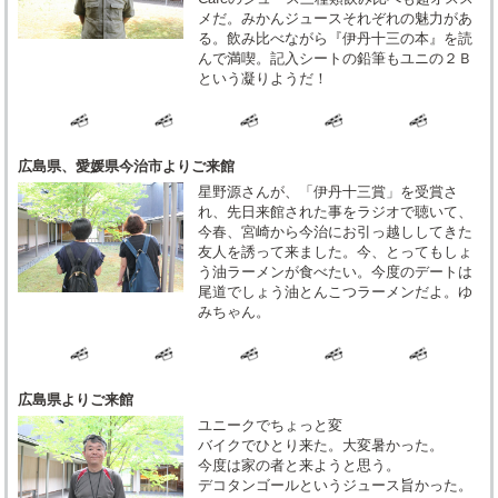
メだ。みかんジュースそれぞれの魅力があ
る。飲み比べながら『伊丹十三の本』を読
んで満喫。記入シートの鉛筆もユニの２Ｂ
という凝りようだ！
広島県、愛媛県今治市よりご来館
星野源さんが、「伊丹十三賞」を受賞さ
れ、先日来館された事をラジオで聴いて、
今春、宮崎から今治にお引っ越ししてきた
友人を誘って来ました。今、とってもしょ
う油ラーメンが食べたい。今度のデートは
尾道でしょう油とんこつラーメンだよ。ゆ
みちゃん。
広島県よりご来館
ユニークでちょっと変
バイクでひとり来た。大変暑かった。
今度は家の者と来ようと思う。
デコタンゴールというジュース旨かった。