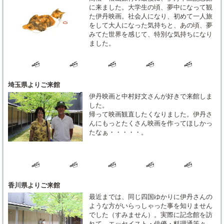
に来ました。大学生の頃、夢中になって観
た伊丹映画。社会人になり、初めて一人旅
をして大人になった気持ちと、あの頃、夢
みてた世界を感じて、特別な気持ちになり
ました。
埼玉県よりご来館
伊丹映画と中村好文さんが好きで来館しま
した。
帰って映画観直したくなりました。伊丹さ
んにもっとたくさん映画を作ってほしかっ
たなぁ・・・・・。
香川県よりご来館
最近までは、同じ四国ゆかりに伊丹さんの
ような方がいらっしゃった事を知りません
でした（すみません）。実際に記念館を訪
れて、エッセイスト・俳優・料理通等々、