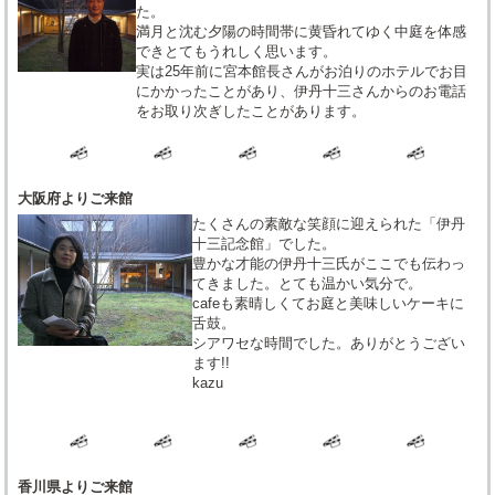
た。
満月と沈む夕陽の時間帯に黄昏れてゆく中庭を体感
できとてもうれしく思います。
実は25年前に宮本館長さんがお泊りのホテルでお目
にかかったことがあり、伊丹十三さんからのお電話
をお取り次ぎしたことがあります。
大阪府よりご来館
たくさんの素敵な笑顔に迎えられた「伊丹
十三記念館」でした。
豊かな才能の伊丹十三氏がここでも伝わっ
てきました。とても温かい気分で。
cafeも素晴しくてお庭と美味しいケーキに
舌鼓。
シアワセな時間でした。ありがとうござい
ます!!
kazu
香川県よりご来館