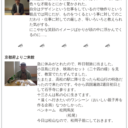
色々な才能をとにかく驚かされた。
自分はデザインという仕事をしているので物作りという
観点では同じだが、ものをつくるという事に対してのこ
だわり・仕事に対しての厳しさ、等いろいろと教えられ
た気がする。
にこやかな笑顔のイメージばかりが頭の中に浮かんでく
るのに....。
京都府よりご来館
急に休みがとれたので、昨日朝旅に出ました。
小豆島に行き、映画のセット（二十四の瞳）を見
て、教室でたたずんでました。
たまたま、高松の駅に降り立ったら松山行の特急だ
ったので来たのです。今から四国遍路2週目初日と
して石手寺に参ります。
十三さんは私の心に生きてます。
＊遠くへ行きたいのワンシーン（おいしい親子丼を
作る企画）なつかしかった。
ペンネーム 松岡馬笑
（松尾）
今日は松山なので、松岡子規にしておきます。