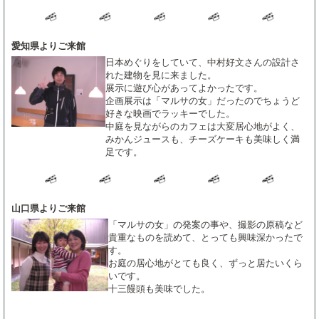
愛知県よりご来館
日本めぐりをしていて、中村好文さんの設計さ
れた建物を見に来ました。
展示に遊び心があってよかったです。
企画展示は「マルサの女」だったのでちょうど
好きな映画でラッキーでした。
中庭を見ながらのカフェは大変居心地がよく、
みかんジュースも、チーズケーキも美味しく満
足です。
山口県よりご来館
「マルサの女」の発案の事や、撮影の原稿など
貴重なものを読めて、とっても興味深かったで
す。
お庭の居心地がとても良く、ずっと居たいくら
いです。
十三饅頭も美味でした。