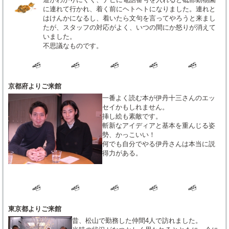
に連れて行かれ、着く前にヘトヘトになりました。連れと
はけんかになるし、着いたら文句を言ってやろうと来まし
たが、スタッフの対応がよく、いつの間にか怒りが消えて
いました。
不思議なものです。
京都府よりご来館
一番よく読む本が伊丹十三さんのエッ
セイかもしれません。
挿し絵も素敵です。
斬新なアイディアと基本を重んじる姿
勢、かっこいい！
何でも自分でやる伊丹さんは本当に説
得力がある。
東京都よりご来館
昔、松山で勤務した仲間4人で訪れました。