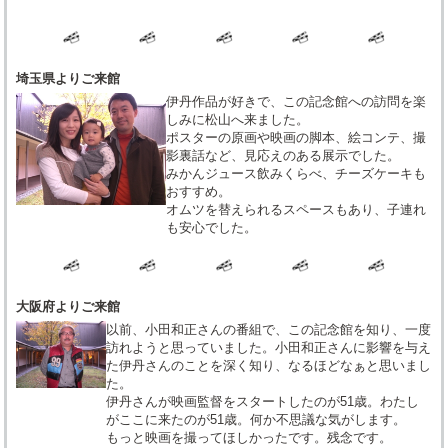
埼玉県よりご来館
伊丹作品が好きで、この記念館への訪問を楽
しみに松山へ来ました。
ポスターの原画や映画の脚本、絵コンテ、撮
影裏話など、見応えのある展示でした。
みかんジュース飲みくらべ、チーズケーキも
おすすめ。
オムツを替えられるスペースもあり、子連れ
も安心でした。
大阪府よりご来館
以前、小田和正さんの番組で、この記念館を知り、一度
訪れようと思っていました。小田和正さんに影響を与え
た伊丹さんのことを深く知り、なるほどなぁと思いまし
た。
伊丹さんが映画監督をスタートしたのが51歳。わたし
がここに来たのが51歳。何か不思議な気がします。
もっと映画を撮ってほしかったです。残念です。