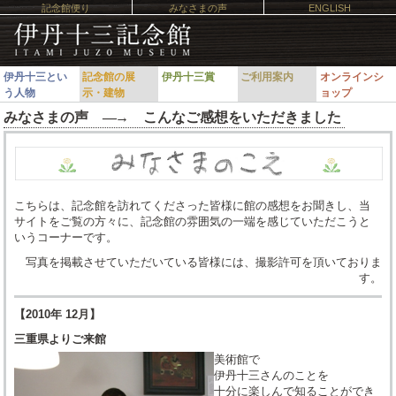
記念館便り
みなさまの声
ENGLISH
伊丹十三とい
記念館の展
伊丹十三賞
ご利用案内
オンラインシ
う人物
示・建物
ョップ
みなさまの声 ―
→
こんなご感想をいただきました
こちらは、記念館を訪れてくださった皆様に館の感想をお聞きし、当
サイトをご覧の方々に、記念館の雰囲気の一端を感じていただこうと
いうコーナーです。
写真を掲載させていただいている皆様には、撮影許可を頂いておりま
す。
【2010年 12月】
三重県よりご来館
美術館で
伊丹十三さんのことを
十分に楽しんで知ることができ