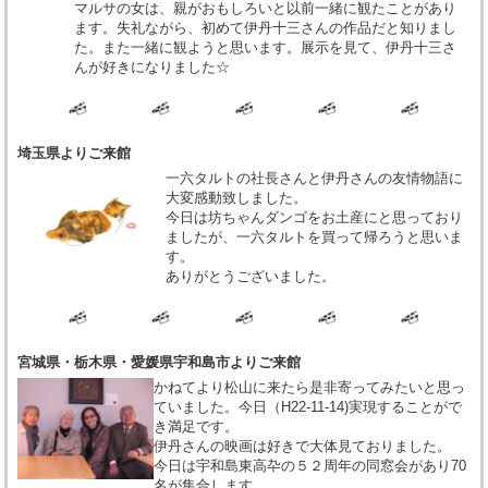
マルサの女は、親がおもしろいと以前一緒に観たことがあり
ます。失礼ながら、初めて伊丹十三さんの作品だと知りまし
た。また一緒に観ようと思います。展示を見て、伊丹十三さ
んが好きになりました☆
埼玉県よりご来館
一六タルトの社長さんと伊丹さんの友情物語に
大変感動致しました。
今日は坊ちゃんダンゴをお土産にと思っており
ましたが、一六タルトを買って帰ろうと思いま
す。
ありがとうございました。
宮城県・栃木県・愛媛県宇和島市よりご来館
かねてより松山に来たら是非寄ってみたいと思っ
ていました。今日（H22-11-14)実現することがで
き満足です。
伊丹さんの映画は好きで大体見ておりました。
今日は宇和島東高卆の５２周年の同窓会があり70
名が集合します。