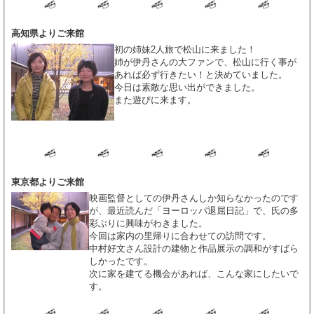
高知県よりご来館
初の姉妹2人旅で松山に来ました！
姉が伊丹さんの大ファンで、松山に行く事が
あれば必ず行きたい！と決めていました。
今日は素敵な思い出ができました。
また遊びに来ます。
東京都よりご来館
映画監督としての伊丹さんしか知らなかったのです
が、最近読んだ「ヨーロッパ退屈日記」で、氏の多
彩ぶりに興味がわきました。
今回は家内の里帰りに合わせての訪問です。
中村好文さん設計の建物と作品展示の調和がすばら
しかったです。
次に家を建てる機会があれば、こんな家にしたいで
す。