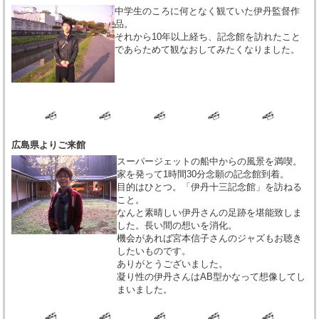
中学生のころに何となく観ていた伊丹監督作
品。
それから10年以上経ち、記念館を訪れたこと
であらためて観なおしてみたくなりました。
広島県よりご来館
スーパージェットの船中からの風景を満喫。
家を発って1時間30分念願の記念館到着。
目的はひとつ。「伊丹十三記念館」を訪ねる
こと。
なんと素晴しい伊丹さんの足跡を堪能致しま
した。長い間の想いを消化。
機会があれば宮本信子さんのジャズもお聴き
したいものです。
ありがとうございました。
凝り性の伊丹さんはAB型かなって想像してし
まいました。