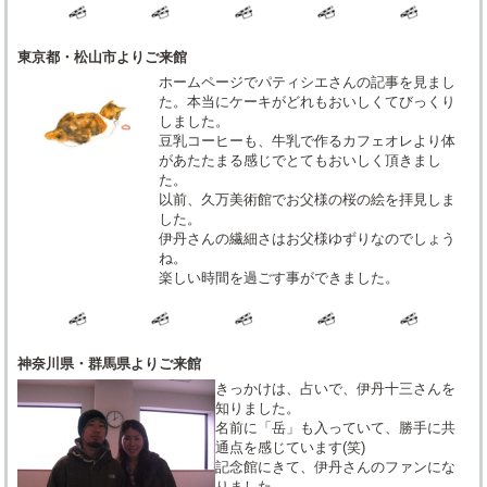
東京都・松山市よりご来館
ホームページでパティシエさんの記事を見まし
た。本当にケーキがどれもおいしくてびっくり
しました。
豆乳コーヒーも、牛乳で作るカフェオレより体
があたたまる感じでとてもおいしく頂きまし
た。
以前、久万美術館でお父様の桜の絵を拝見しま
した。
伊丹さんの繊細さはお父様ゆずりなのでしょう
ね。
楽しい時間を過ごす事ができました。
神奈川県・群馬県よりご来館
きっかけは、占いで、伊丹十三さんを
知りました。
名前に「岳」も入っていて、勝手に共
通点を感じています(笑)
記念館にきて、伊丹さんのファンにな
りました。