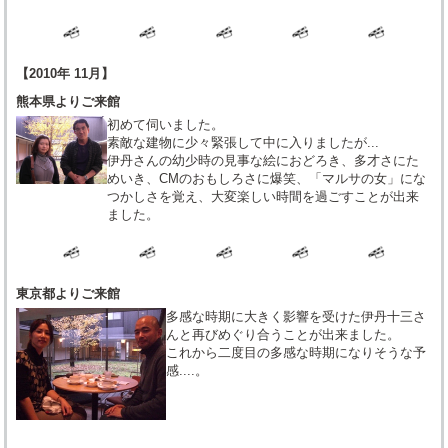
【2010年 11月】
熊本県よりご来館
初めて伺いました。
素敵な建物に少々緊張して中に入りましたが...
伊丹さんの幼少時の見事な絵におどろき、多才さにた
めいき、CMのおもしろさに爆笑、「マルサの女」にな
つかしさを覚え、大変楽しい時間を過ごすことが出来
ました。
東京都よりご来館
多感な時期に大きく影響を受けた伊丹十三さ
んと再びめぐり合うことが出来ました。
これから二度目の多感な時期になりそうな予
感....。