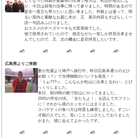
亡くなった両親が愛媛県の出身で母方は、松山が地元にな
り、今日は叔母の法事に帰って参りました。時間があるので
是非一度立ち寄りたいと思い来ました。外観とは違って、明
るい室内と素敵なお庭に木が、又、展示内容もすばらしく一
語一句読みふけりました。
おススメのチーズケーキも大変美味でした。
他で使用されていたので、残念ながら一室しか拝見出来ませ
んでしたので、又、次の機会に是非拝見したいです。
広島県よりご来館
妻が先週より神戸へ旅行中。昨日広島本通りのえひ
め館（？）で当博物館のパンフを発見！！
「うぉ???っ、こんなんが松山に出来とるわい」とび
っくりしました。
本日、朝10時の船で松山にやってきました。
20代の学生の頃。「女たちよ！」を読んで大ファン
に！それから彼のエッセイにはまりました。
スパゲティの食べ方は何度も練習しました。すごい
才能の人でした。長いことごぶさたしておりました
がまた、彼に会えてよかったです。