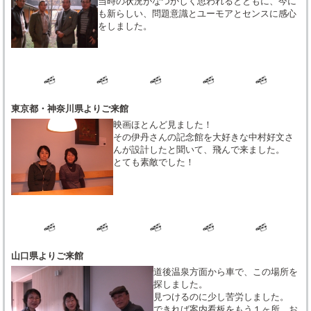
当時の状況がなつかしく思われるとともに、今に
も新らしい、問題意識とユーモアとセンスに感心
をしました。
東京都・神奈川県よりご来館
映画ほとんど見ました！
その伊丹さんの記念館を大好きな中村好文さ
んが設計したと聞いて、飛んで来ました。
とても素敵でした！
山口県よりご来館
道後温泉方面から車で、この場所を
探しました。
見つけるのに少し苦労しました。
できれば案内看板をもう１ヶ所、お