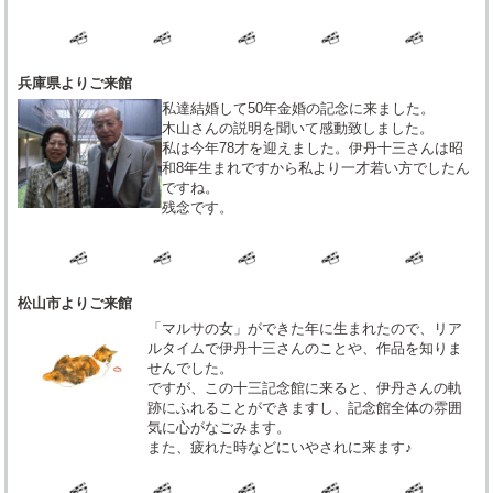
兵庫県よりご来館
私達結婚して50年金婚の記念に来ました。
木山さんの説明を聞いて感動致しました。
私は今年78才を迎えました。伊丹十三さんは昭
和8年生まれですから私より一才若い方でしたん
ですね。
残念です。
松山市よりご来館
「マルサの女」ができた年に生まれたので、リア
ルタイムで伊丹十三さんのことや、作品を知りま
せんでした。
ですが、この十三記念館に来ると、伊丹さんの軌
跡にふれることができますし、記念館全体の雰囲
気に心がなごみます。
また、疲れた時などにいやされに来ます♪