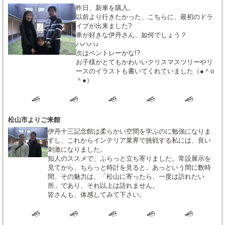
昨日、新車を購入。
以前より行きたかった、こちらに、最初のドラ
イブが出来ました?
車が好きな伊丹さん、如何でしょう？
ハハハ♪
次はベントレーかな!?
お子様がとてもかわいいクリスマスツリーやリ
ースのイラストも書いてくれていました（●＾o
＾●）
松山市よりご来館
伊丹十三記念館は柔らかい空間を学ぶのに勉強になりま
すし、これからインテリア業界で挑戦する私には、良い
刺激になりました。
知人のススメで、ふらっと立ち寄りました。常設展示を
見てから、ちらっと時計を見ると、あっという間に数時
間、その魅力は、「松山に寄ったら、一度は訪れたい
所」であり、それ以上は語れません。
皆さんも、体感してみて下さい。