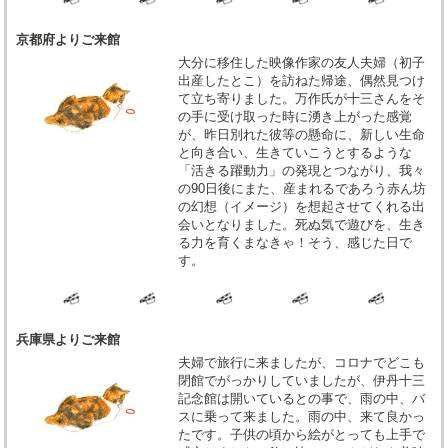
京都府よりご来館
大分に移住した映像作家の友人夫婦（初子
出産したとこ）を訪ねた帰途、偶然見つけ
て立ち寄りました。万作氏が十三さんをそ
の手に受け取った時に湧き上がった感覚
が、昨日別れた彼等の懸命に、新しい生命
と向き合い、生きていこうとするような
「活きる躍動力」の発現とつながり、我々
の90日後にまた、産まれるであろう赤ん坊
の幻想（イメージ）を想起させてくれる出
会いとなりました。死ぬ気で遊びを、生き
る力を育くまなきゃ！そう、感じた日で
す。
兵庫県よりご来館
夫婦で旅行に来ましたが、コロナでどこも
閉館でがっかりしていましたが、伊丹十三
記念館は開いているとの事で、雨の中、バ
スに乗って来ました。雨の中、来て良かっ
たです。子供の頃から絵がとっても上手で