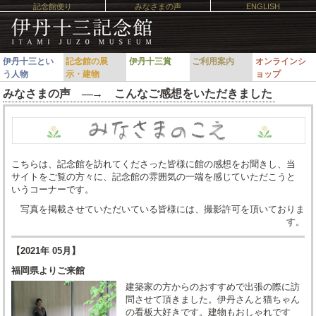
記念館便り
みなさまの声
ENGLISH
伊丹十三とい
記念館の展
伊丹十三賞
ご利用案内
オンラインシ
う人物
示・建物
ョップ
みなさまの声 ―
→
こんなご感想をいただきました
こちらは、記念館を訪れてくださった皆様に館の感想をお聞きし、当
サイトをご覧の方々に、記念館の雰囲気の一端を感じていただこうと
いうコーナーです。
写真を掲載させていただいている皆様には、撮影許可を頂いておりま
す。
【2021年 05月】
福岡県よりご来館
建築家の方からのおすすめで出張の際に訪
問させて頂きました。伊丹さんと猫ちゃん
の看板大好きです。建物もおしゃれです