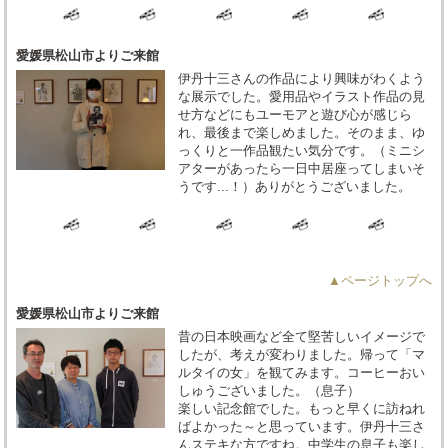
愛媛県松山市よりご来館
伊丹十三さんの作品により興味がわくよう
な展示でした。愛用品やイラスト作品の見
せ方などにもユーモアと遊び心が感じら
れ、最後まで楽しめました。そのまま、ゆ
っくりと一作品観たい気分です。（ミニシ
アターがあったら一日中居座ってしまいそ
うです...！）ありがとうございました。
▲ページトップへ
愛媛県松山市よりご来館
昔の日本映画など全て堅苦しいイメージで
したが、考えが変わりました。帰って「マ
ルタイの女」を観てみます。コーヒーおい
しゅうございました。（息子）
楽しい記念館でした。もっと早くに訪ねれ
ばよかった～と思っています。伊丹十三さ
んステキな方ですね。中学生の息子も楽し