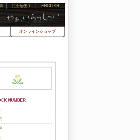
ENGLISH
声
記念館便り
オンラインショップ
CK NUMBER
3月
2月
1月
2月