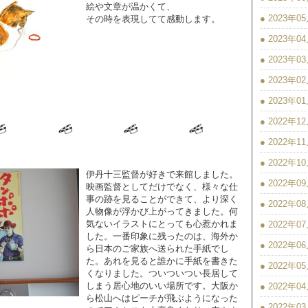
絵や文章が温かくて、
● 2023年0
その時を表現してて感動します。
● 2023年0
● 2023年0
● 2023年0
● 2023年0
● 2022年1
● 2022年1
● 2022年1
伊丹十三監督が好きで来館しました。
● 2022年0
映画監督としてだけでなく、様々な仕
事の跡を見ることができて、より深く
● 2022年0
人物像が浮かび上がってきました。何
気ないイラストにとっても心惹かれま
● 2022年0
した。一番印象に残ったのは、海外か
● 2022年0
ら日本のご家族へ送られた手紙でし
た。あれを見ると誰かに手紙を書きた
● 2022年0
くなりました。ついついつい長居して
しまう居心地のいい場所です。大阪か
● 2022年0
ら松山へはピーチが飛ぶようになった
● 2022年0