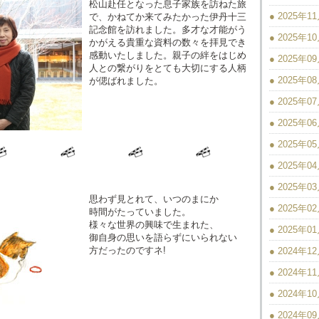
松山赴任となった息子家族を訪ねた旅
● 2025年1
で、かねてか来てみたかった伊丹十三
記念館を訪れました。多才な才能がう
● 2025年1
かがえる貴重な資料の数々を拝見でき
感動いたしました。親子の絆をはじめ
● 2025年0
人との繋がりをとても大切にする人柄
● 2025年0
が偲ばれました。
● 2025年0
● 2025年0
● 2025年0
● 2025年0
● 2025年0
思わず見とれて、いつのまにか
● 2025年0
時間がたっていました。
様々な世界の興味で生まれた、
● 2025年0
御自身の思いを語らずにいられない
方だったのですネ!
● 2024年1
● 2024年1
● 2024年1
● 2024年0