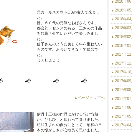
● 2018年0
● 2018年0
元ガールスカウトOBの友人で来まし
た。
● 2018年0
皆、６０代の元気なおばさんです。
● 2018年0
都会的・センスのある十三さんの作品
を観賞させていただいて楽しみまし
● 2018年0
た。
信子さんのように美しく年を重ねたい
● 2018年0
ものです。お会いできなくて残念でし
● 2017年1
た。
じぇじぇじぇ
● 2017年1
● 2017年1
● 2017年0
● 2017年0
▲ページトップへ
● 2017年0
● 2017年0
伊丹十三様の作品にかける想い情熱
● 2017年0
が、ひしひしと伝わって参りました。
昭和生まれの自分にとって、昭和の日
● 2017年0
本の懐かしさが心地良く思いました。