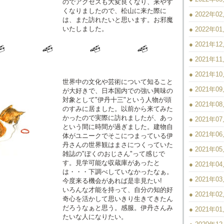
のでアクセスも大変良くなり、来やす
くなりましたので、松山に来た際に
● 2022年0
は、また訪れたいと思います。お邪魔
いたしました。
● 2022年0
● 2021年1
● 2021年1
● 2021年1
世界中の文化や芸術について知ること
● 2021年0
が大好きで、日本国内での強い興味の
対象として"伊丹十三"という人物が頭
● 2021年0
のすみに居ました。以前から来てみた
かったので実際に訪れましたが、あっ
● 2021年0
という間に時間が過ぎました。建物自
● 2021年0
体がユニークでそこにつまっている伊
丹さんの世界観はまさにつくっていた
● 2021年0
雑誌の"ぼくのおじさん"って感じで
す。見学可能な収蔵庫があったと
● 2021年0
は・・・下調べしていなかったなぁ。
● 2021年0
今度来る機会があれば是非見たい!
いろんな才能を持って、自分の知的好
● 2021年0
奇心を活かして思いきり生きてきたん
だろうなぁと思う。感服。伊丹さんみ
● 2021年0
たいな人になりたい。