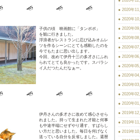
● 2020年1
● 2020年1
● 2020年1
● 2020年0
子供の頃 映画館に「タンポポ」
を観に行きました。
● 2020年0
浮浪者がレストランに忍び込みオムレ
ツを作るシーンにとても感動したのを
● 2020年0
今でもたまに思い出します。
● 2020年0
今回、改めて伊丹十三の多才さにふれ
られてとても良かったです。スバラシ
● 2020年0
イ人だつたんだなぁー。
● 2020年0
● 2020年0
● 2020年0
● 2020年0
● 2019年1
伊丹さんの多才さに改めて感心させら
れました。持って生まれた才能と何事
● 2019年1
も中途半端にせずやり通す、すばらし
い方だと思いました。毎日を何げなく
● 2019年1
送っている自分を反省しました。還暦