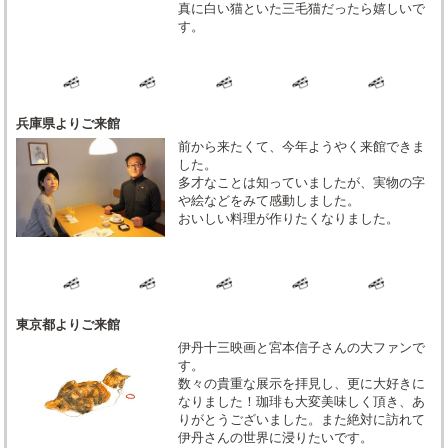
真に白い猫といた三毛猫だったら嬉しいで
す。
兵庫県よりご来館
前から来たくて、今年ようやく来館できま
した。
多才なことは知っていましたが、実物の字
や絵などをみて感動しました。
おいしい料理が作りたくなりました。
東京都よりご来館
伊丹十三映画と宮本信子さんの大ファンで
す。
数々の貴重な展示を拝見し、更に大好きに
なりました！珈琲も大変美味しく頂き、あ
りがとうございました。また絶対に訪れて
伊丹さんの世界に浸りたいです。