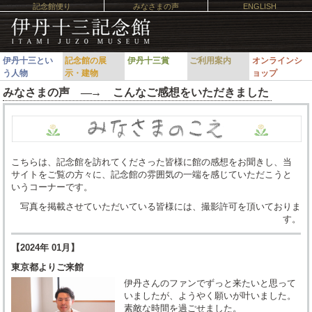
記念館便り
みなさまの声
ENGLISH
伊丹十三とい
記念館の展
伊丹十三賞
ご利用案内
オンラインシ
う人物
示・建物
ョップ
みなさまの声 ―
→
こんなご感想をいただきました
こちらは、記念館を訪れてくださった皆様に館の感想をお聞きし、当
サイトをご覧の方々に、記念館の雰囲気の一端を感じていただこうと
いうコーナーです。
写真を掲載させていただいている皆様には、撮影許可を頂いておりま
す。
【2024年 01月】
東京都よりご来館
伊丹さんのファンでずっと来たいと思って
いましたが、ようやく願いが叶いました。
素敵な時間を過ごせました。