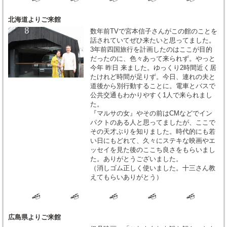
北海道よりご来館
数年前TVで宮本信子さんがこの館のことを
話されていてぜひ来たいと思ってました。
3年前四国旅行を計画したのはここが目的
だったのに、色々あって来られず。やっと
今年 昨日 来ました。ゆっくり2時間近く居
たけれど時間が足りず。今日、連れの夫と
道後から別行動することに。電車とバスで
公共交通もわかりやすく1人で来られまし
た。
『マルサの女』やその前はCMなどでイン
パクトのある人と思ってましたが、ここで
その天才ぶりを知りました。時代的にも若
い日にもどれて、久々にステキな映画やエ
ッセイを見た後のここち良さをもらいまし
た。ありがとうございました。
（消しゴム正しく使いました。十三さん教
えてもらいありがとう）
広島県よりご来館