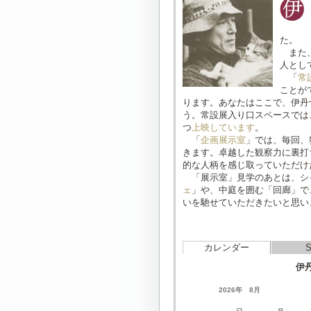
た。
また、
人とし
「
常
ことが
ります。あなたはここで、伊丹
う。常設展入り口スペースでは、
つ
上映しています
。
「
企画展示室
」では、毎回、
きます。卓越した観察力に裏打
的な人柄を感じ取っていただけ
「展示室」見学のあとは、シ
ェ
」や、中庭を囲む「回廊」で
いを馳せていただきたいと思い
カレンダー
伊
2026年 8月