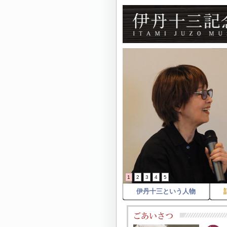
1
2
3
4
5
伊丹十三という人物