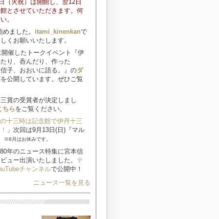
11日（火祝）は開館し、翌12日
休館とさせていただきます。何
さい。
mを始めました。
itami_kinenkan
で
ろしくお願いいたします。
日)に開催したトークイベント『伊
べたり、呑んだり、作った
本信子、おおいに語る。』の
ダ
画
を公開しています。ぜひご覧
十三賞の受賞者が決定しまし
こちら
をご覧ください。
の十三時は記念館で伊丹十三
う！
」次回は9月13日(日)『マル
。
※8月はお休みです。
80年のニュース特集に宮本信
タビュー出演いたしました。
テ
uTubeチャンネル
で公開中！
15日(金)、開館19周年を迎えまし
ニュース一覧を見る
館長からのメッセージ
をどうぞ
。
】書籍『伊丹十三の映画』（新潮