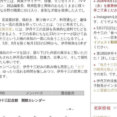
丹十三は、商業デザイナー、俳優、エッセイスト、TVマ
●
2026年8月
ン、雑誌編集長、映画監督と興味のおもむくままに様々
（水）を振替
な分野の職業に分け入り、多彩な才能を発揮した人でし
卒ご了承くだ
●
Instagra
音楽愛好家、猫好き、乗り物マニア、料理通など、趣味
す。どうぞよ
ても一流の見識を持っていたことは、つとに有名でした。
●
5月17日(
設展示室
」には、伊丹十三の足跡を具体的な資料でたどる
丹十三の「食
できるよう、十三の名前にちなむ13のコーナーが設けてあ
り。」――宮
十三という人物の未知の一面に出会うことになるでしょ
イジェスト動
5月、8月を除く毎月13日の13時から、伊丹映画を1本ず
ください。
独自のテーマを設け、掘り下げた内容の展示をご覧いただ
●
第18回伊丹
ちされた伊丹流の発想法、想像力、仕事ぶり、そして個性
た！ 詳しくは
たら幸いです。
●
「
毎月十三日
ャンペンなど、伊丹十三好みの飲み物も用意した「
カフ
の映画を観よ
、ゆったり流れる時間を愉しみつつ、伊丹十三の世界に想
サの女2』です
ます。
●
伊丹万作没後
子館長がイン
レビ愛媛公式Yo
SNS
メンバーズ
通信販売
●
2026年5月
丹十三記念館 開館カレンダー
た。
宮本信子
ご覧ください
←
〓
→
●
【5/15～