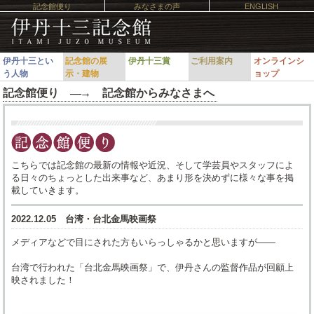
記念館便り
みなさまの声
ENGLISH
伊丹十三とい
記念館の展
伊丹十三賞
ご利用案内
オンラインシ
う人物
示・建物
ョップ
記念館便り ―
→
記念館からみなさまへ
こちらでは記念館の最新の情報や近況、そして学芸員やスタッフによ
る日々のちょっとした出来事など、あまり形を決めずに様々な事を掲
載していきます。
2022.12.05 台湾・台北金馬映画祭
メディアなどで目にされた方もいらっしゃるかと思いますが――
台湾で行われた「台北金馬映画祭」で、伊丹さんの監督作品が回顧上
映されました！