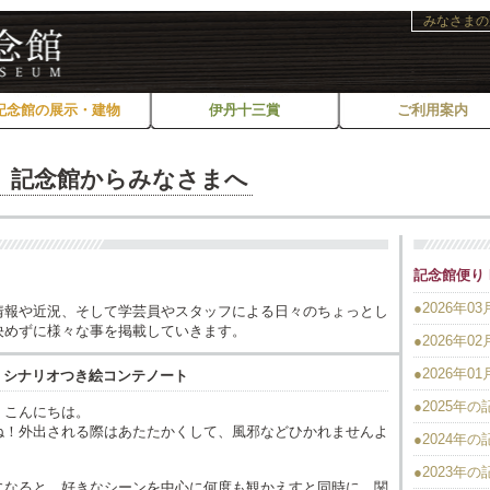
みなさまの
記念館の展示・建物
伊丹十三賞
ご利用案内
記念館からみなさまへ
記念館便り B
●2026年03
情報や近況、そして学芸員やスタッフによる日々のちょっとし
決めずに様々な事を掲載していきます。
●2026年02
●2026年01
葬式』シナリオつき絵コンテノート
●2025年
、こんにちは。
ね！外出される際はあたたかくして、風邪などひかれませんよ
●2024年
●2023年
になると、好きなシーンを中心に何度も観かえすと同時に、関