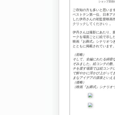
ショップ店頭
ご存知の方も多いと思います
ベストテン第一位、日本ア
した伊丹さんの初監督映画
クリックしてください）。
伊丹さんは撮影にあたり、
ークを場面ごとに絵で示し
映画『お葬式』シナリオつ
とともに掲載されています
（前略）
そして、全編にわたる綿密
ぞみました。絵コンテの数、
チを渡す場面では絵コンテ
で鮮やかに浮かび上がって
まなアイデアの源泉といえ
（後略）
（映画『お葬式』シナリオ