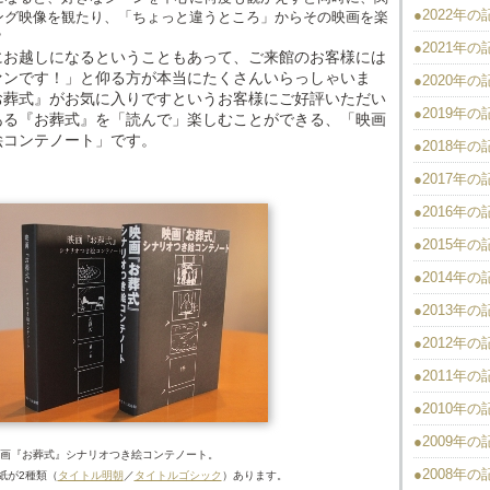
●2022年
ング映像を観たり、「ちょっと違うところ」からその映画を楽
？
●2021年
にお越しになるということもあって、ご来館のお客様には
ァンです！」と仰る方が本当にたくさんいらっしゃいま
●2020年
お葬式』がお気に入りですというお客様にご好評いただい
●2019年
ある『お葬式』を「読んで」楽しむことができる、「映画
絵コンテノート」です。
●2018年
●2017年
●2016年
●2015年
●2014年
●2013年
●2012年
●2011年
●2010年
●2009年
画『お葬式』シナリオつき絵コンテノート。
●2008年
紙が2種類（
タイトル明朝
／
タイトルゴシック
）あります。