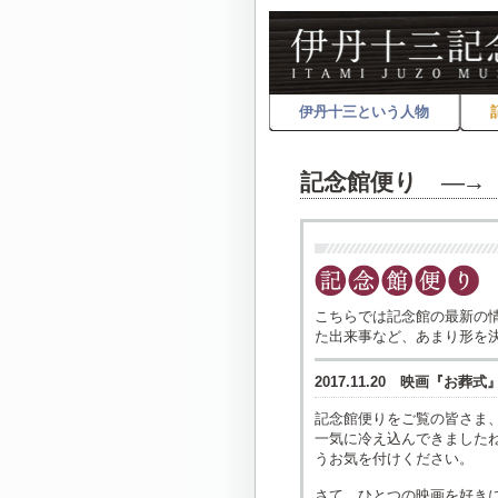
伊丹十三という人物
記念館便り ―
→
こちらでは記念館の最新の
た出来事など、あまり形を
2017.11.20 映画『お
記念館便りをご覧の皆さま
一気に冷え込んできました
うお気を付けください。
さて、ひとつの映画を好き