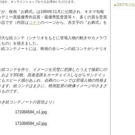
のほか、オンラインショップからもお求めいただけます。
●2007年
が、映画『お葬式』は1984年11月に公開され、キネマ旬報
カデミー賞最優秀作品賞・最優秀監督賞等々、多くの賞を受賞
作品です（内容は
コチラ
のページから、赤文字の『お葬式』を
膨大な絵コンテ（シナリオをもとに登場人物の動きやカメラワ
たもの）を描きました。
き絵コンテノートには、映画の全シーンの絵コンテがシナリオ
。
な絵コンテを作り、イメージを完璧に把握したうえで撮影にの
およそ300枚。高速道路をカーチェイスしながらサンドイッ
にもスピード感があふれ、会葬のシーンでは登場人物の性格ま
きます。絵コンテはまさに、映画監督の映像イメージやさまざ
るものです。
つき絵コンテノートの冒頭より）